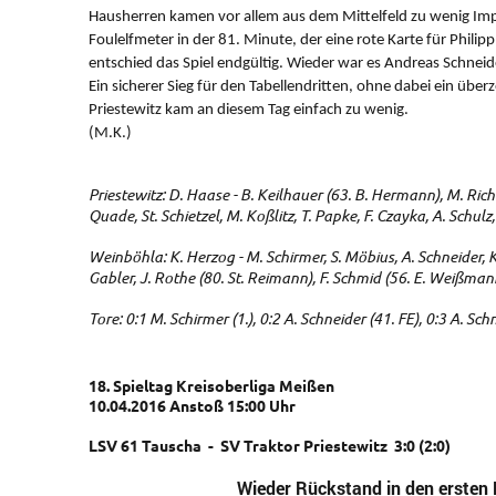
Hausherren kamen vor allem aus dem Mittelfeld zu wenig Imp
Foulelfmeter in der 81. Minute, der eine rote Karte für Philip
entschied das Spiel endgültig. Wieder war es Andreas Schneide
Ein sicherer Sieg für den Tabellendritten, ohne dabei ein über
Priestewitz kam an diesem Tag einfach zu wenig.
(M.K.)
Priestewitz: D. Haase - B. Keilhauer (63. B. Hermann), M. Rich
Quade, St. Schietzel, M. Koßlitz, T. Papke, F. Czayka, A. Schulz,
Weinböhla: K. Herzog - M. Schirmer, S. Möbius, A. Schneider, K
Gabler, J. Rothe (80. St. Reimann), F. Schmid (56. E. Weißmann
Tore: 0:1 M. Schirmer (1.), 0:2 A. Schneider (41. FE), 0:3 A. Sch
18. Spieltag Kreisoberliga Meißen
10.04.2016 Anstoß 15:00 Uhr
LSV 61 Tauscha - SV Traktor Priestewitz 3:0 (2:0)
Wieder Rückstand in den ersten