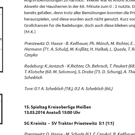
Angriffsbemühungen zu harmlos. Wieder war es Andre Scheibl
Abwehr der Hausherren in der 66. Minute zum 0 : 2 nutzte. 
bereits gefallen, denn trotz aller Bemühungen konnten die P
herausspielen, und diese wurden auch nicht genutzt. Kurz vo
Großchancen für die Radeburger, doch auch diese blieben un
(M.K.)
n
Priestewitz: D. Haase - B. Keilhauer, Ph. Münch, M. Richter, E. 
Hermann (71. A. Schulz), M. Koßlitz, H. Halkidi, L. Quade, T. R
Czayka
Radeburg: K.Jentzsch - K.Richter, Ch. Behrisch, T. Peukert (68.
T. Klotsche (60. M. Salomon), S. Drabe (75. D. Schurig), A. Thi
Scheiblich
Tore: 0:1 A. Scheiblich (18.), 0:2 A. Scheiblich (66.)
15. Spieltag Kreisoberliga Meißen
13.03.2016 Anstoß 15:00 Uhr
SG Kreinitz - SV Traktor Priestewitz 5:1 (1:1)
Priestewitz: D. Haase - M. Schade (63. F. Czayka), B. Keilhaue