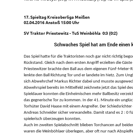
17. Spieltag Kreisoberliga Meißen
02.04.2016 Anstoß 15:00 Uhr
SV Traktor Priestewitz - TuS Weinböhla 0:3 (0:2)
Schwaches Spiel hat am Ende einen k
Das Spiel hatte für die Traktoristen noch gar nicht richtig beg
Rückstand. Gleich nach dem ersten Angriff erzielten die Gäste 
Priestewitzer brachte den Ball aus dem eigenen Fünf-Meter-
lenkte den Ball Richtung Tor und er landete im Netz. Zum Ungl
sich Abwehrchef Markus Richter dabei und musste ausgewec
Abwehrspiel bereits im Mittelfeld zeichnete jetzt das Spiel d
Spieldauer konnten die Einheimischen mehr Ballbesitz verzeic
das gegnerische Tor zu kommen. In der 41. Minute ein unglü
Torhüter David Haase mit einem Angreifer. Der Schiedsrichter 
Andreas Schneider sicher verwandelte. Damit stand es 2 : 0 fü
spielerisch überzeugen konnten.
Auch im zweiten Spielabschnitt blieben Torchancen auf beid
waren die Weinböhlaer überlegen, aber oft nur nach Abspielfe