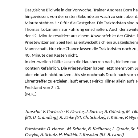
Das gleiche Bild wie in der Vorwoche. Trainer Andreas Born h
hingewiesen, von der ersten Sekunde an wach zu sein, aber das 
Minute steht es 1 : 0 für die Gastgeber. Die Traktoristen sind 
Thomas Lotzmann zur Führung einschießen. Auch der zweite 
der 12. Minute resultiert aus einem Abwehrfehler der Gäste. 
Priestewitzer am Spiel teil. Es entwickelt sich ein ausgeglichen
Mannschaft. Nur eine Chance lassen die Traktoristen noch zu, d
40. Minute den Kasten nicht.
In der zweiten Hälfte lassen die Hausherren nach, bleiben nur
Kontern gefährlich. Die Priestewitzer haben jetzt mehr vom S
aber einfach nicht nutzen. Als sie nochmals Druck nach vor
Ehrentreffer zu erzielen, läuft erneut Mirko Tillner allein auf
Endstand von 3 : 0.
(M.K.)
Tauscha: V. Griebsch - P. Ziesche, J. Sachse, B. Göhring, M. Ti
(80. U. Gründling), R. Zinke (61. Ch. Schulze), F. Kühne, P. Wyr
Priestewitz: D. Haase - M. Schade, B. Keilhauer, L. Quade, St. Sc
Czayka, A. Schulz, H. Halkidi, T. Rasokat (85. B. Israel)