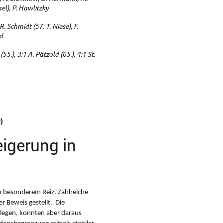
ael), P. Hawlitzky
R. Schmidt (57. T. Niese), F.
ld
(55.), 3:1 A. Pätzold (65.), 4:1 St.
)
igerung in
n besonderem Reiz. Zahlreiche
r Beweis gestellt. Die
rlegen, konnten aber daraus