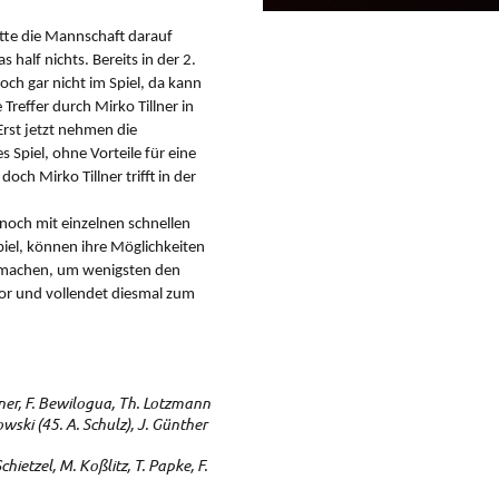
atte die Mannschaft darauf
half nichts. Bereits in der 2.
noch gar nicht im Spiel, da kann
Treffer durch Mirko
Tillner in
Erst jetzt nehmen die
es Spiel, ohne Vorteile für eine
och Mirko Tillner trifft in der
 noch mit einzelnen schnellen
piel, können ihre Möglichkeiten
n machen, um wenigsten den
s Tor und vollendet diesmal zum
llner, F. Bewilogua, Th. Lotzmann
owski (45. A. Schulz), J. Günther
hietzel, M. Koßlitz, T. Papke, F.