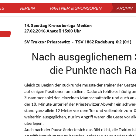
ES
VEREIN
PARTNER & SPONSOREN
ARCHIV
14. Spieltag Kreisoberliga Meißen
27.02.2016 Anstoß 15:00 Uhr
SV Traktor Priestewitz - TSV 1862 Radeburg 0:2 (0:1)
Nach ausgeglichenem 
die Punkte nach R
Gleich zu Beginn der Rückrunde musste der Trainer der Gast
auf einigen Positionen umstellen. Dadurch fehlte es häufig 
Zusammenspiel der einzelnen Mannschaftsteile und auch an de
der 18. Minute unterlief der Priestewitzer Abwehr ein schwere
stand ganz allein 12 Meter vor dem Tor und vollendete zum 0 :
weiterhin ausgeglichen, nur im Angriff waren die Gäste vor all
überlegen.
Auch nach der Pause änderte sich das Bild nicht, die Traktoris