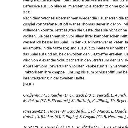
wenig Kapital schlagen. Die Traktoristen waren mehr auf Scha
Defensive aus. So blieb es im ersten Spielabschnitt ohne gr
0 : 0.
Nach dem Wechsel übernahmen wieder die Hausherren die spie
Zuspiel von Stefan Ruttloff war es Thomas Beyer in der 59. M
vollenden konnte. Jetzt zeigten die Gäste, dass sie nicht ohn
wollten. Sie besannen sich vor allem ihrer kämpferischen Mitt
wesentlich besser ins Spiel. In der 73. Minute war es Peter Haw
erkämpfte, in die Mitte zog und aus gut 22 Metern unhaltbar
das Spiel auf und ab, beide wollten den Siegtreffer erzielen. E
wird von Alexander Schulz scharf in den Strafraum der GFV-R
Abpraller vom Torwart kann Torsten Papke zum 1 : 2 verwand
Traktoristen ihre knappe Führung bis zum Schlusspfiff und be
ihre Steigerung in der zweiten Hälfte.
(M.K.)
Großenhain: St. Reiche - D. Quitzsch (90. E. Viertel), E. Aurich,
M. Pekrul (67. E. Steinbock), St. Ruttloff, K. Jähnig, Th. Beye
Priestewitz: D. Haase - M. Schade (63. ), Ph. Münch, L. Quade, S
Koßlitz, S. Rimkus (63. T. Papke), F. Czayka (71. B. Hermann), 
Tore: 1:0 Th. Beyer (59.), 1:1 P. Hawlitzky (73.), 1:2 T. Papke (8