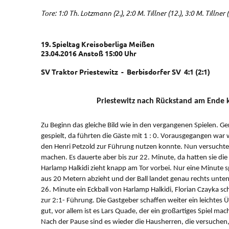
Tore: 1:0 Th. Lotzmann (2.), 2:0 M. Tillner (12.), 3:0 M. Tillner (
19. Spieltag Kreisoberliga Meißen
23.04.2016 Anstoß 15:00 Uhr
SV Traktor Priestewitz - Berbisdorfer SV 4:1 (2:1)
Priestewitz nach Rückstand am Ende k
Zu Beginn das gleiche Bild wie in den vergangenen Spielen. 
gespielt, da führten die Gäste mit 1 : 0. Vorausgegangen war 
den Henri Petzold zur Führung nutzen konnte. Nun versuchten
machen. Es dauerte aber bis zur 22. Minute, da hatten sie die
Harlamp Halkidi zieht knapp am Tor vorbei. Nur eine Minute sp
aus 20 Metern abzieht und der Ball landet genau rechts unten
26. Minute ein Eckball von Harlamp Halkidi, Florian Czayka sch
zur 2:1- Führung. Die Gastgeber schaffen weiter ein leichtes
gut, vor allem ist es Lars Quade, der ein großartiges Spiel mac
Nach der Pause sind es wieder die Hausherren, die versuche