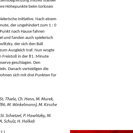
densbegrenzung mittels stabiler
ößere Höhepunkte beim torlosen
lerische Initiative. Nach einem
inute, der ungehindert zum 1 : 0
e Punkt nach Hause fahren
el und fanden auch spielerisch
litzky, der sich den Ball
 zum Ausgleich traf. Nun wogte
in Freistoß in der 81. Minute
eserve geschlagen. Den
eln. Danach verteidigen die
lohnen sich mit drei Punkten für
 St. Thiele, Ch. Henn, M. Murek,
r (86. M. Winkelmann), M. Kirsche
t. Schietzel, P. Hawlitzky, M.
A. Schulz, H. Halkidi
1.)