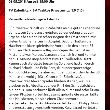
06.05.2018 Anstoß 15:00 Uhr
FV Zabeltitz - SV Traktor Priestewitz 1:0 (1:0)
Vermeidbare Niederlage in Zabeltitz
Für Priestewitz galt es in Zabeltitz an die guten Ergebnisse
der letzten Spiele anzuknüpfen. Leider gelang dies vom
Ergebnis her nicht. Nervöser Beginn der Traktoristen mit
vielen Unsicherheiten im Abspiel. Dadurch hatten die
Hausherren klare spielerische Vorteile in den ersten 25
Minuten. Nach einem völlig unnötigen Ballverlust im
Mittelfeld war Marcus Altmann plötzlich frei und konnte in
der 21. Minute ungehindert zum 1 : 0 vollenden. Jetzt
kamen auch die Gäste besser ins Spiel und hatten durch
Michael Schade und Felix Ratajski hundertprozentige
Tormöglichkeiten, die aber nicht genutzt wurden. In der 38.
Minute die wohl größte Chance für Zabeltitz. Alle
Priestewitzer Abwehrspieler bleiben stehen, weil sie
glauben es ist Abseits, aber der Pfiff des Schiedsrichters
bleibt aus. Tom Kschiwan läuft allein durch und schießt am
langen Pfosten vorbei. Insgesamt gehörte die erste Hälfte
den Hausherren, die sich einen Chancenvorteil
erarbeiteten. In der 42. Minute verletzte sich Philipp Münch
und musste ausgewechselt werden. Kurz darauf verletzte