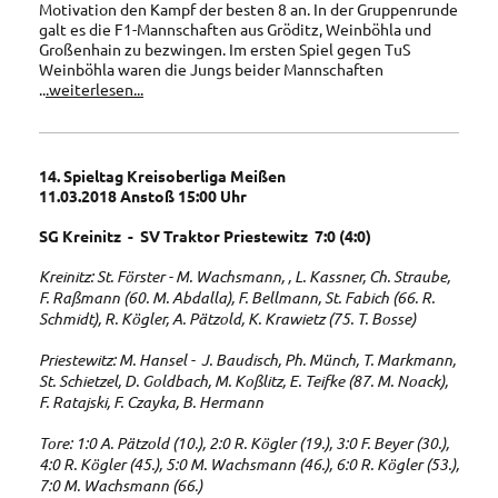
Motivation den Kampf der besten 8 an. In der Gruppenrunde
galt es die F1-Mannschaften aus Gröditz, Weinböhla und
Großenhain zu bezwingen. Im ersten Spiel gegen TuS
Weinböhla waren die Jungs beider Mannschaften
..
.weiterlesen...
14. Spieltag Kreisoberliga Meißen
11.03.2018 Anstoß 15:00 Uhr
SG Kreinitz - SV Traktor Priestewitz 7:0 (4:0)
Kreinitz: St. Förster - M. Wachsmann, , L. Kassner, Ch. Straube,
F. Raßmann (60. M. Abdalla), F. Bellmann, St. Fabich (66. R.
Schmidt), R. Kögler, A. Pätzold, K. Krawietz (75. T. Bosse)
Priestewitz: M. Hansel - J. Baudisch, Ph. Münch, T. Markmann,
St. Schietzel, D. Goldbach, M. Koßlitz, E. Teifke (87. M. Noack),
F. Ratajski, F. Czayka, B. Hermann
Tore: 1:0 A. Pätzold (10.), 2:0 R. Kögler (19.), 3:0 F. Beyer (30.),
4:0 R. Kögler (45.), 5:0 M. Wachsmann (46.), 6:0 R. Kögler (53.),
7:0 M. Wachsmann (66.)