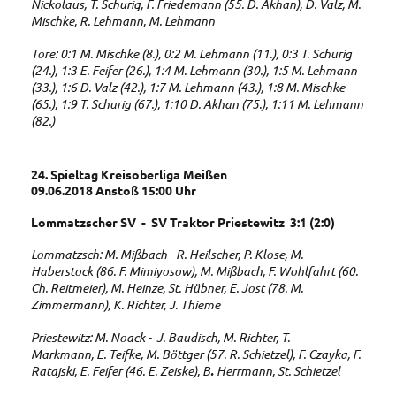
Nickolaus, T. Schurig, F. Friedemann (55. D. Akhan), D. Valz, M.
Mischke, R. Lehmann, M. Lehmann
Tore: 0:1 M. Mischke (8.), 0:2 M. Lehmann (11.), 0:3 T. Schurig
(24.), 1:3 E. Feifer (26.), 1:4 M. Lehmann (30.), 1:5 M. Lehmann
(33.), 1:6 D. Valz (42.), 1:7 M. Lehmann (43.), 1:8 M. Mischke
(65.), 1:9 T. Schurig (67.), 1:10 D. Akhan (75.), 1:11 M. Lehmann
(82.)
24. Spieltag Kreisoberliga Meißen
09.06.2018 Anstoß 15:00 Uhr
Lommatzscher SV - SV Traktor Priestewitz 3:1 (2:0)
Lommatzsch: M. Mißbach - R. Heilscher, P. Klose, M.
Haberstock (86. F. Mimiyosow), M. Mißbach, F. Wohlfahrt (60.
Ch. Reitmeier), M. Heinze, St. Hübner, E. Jost (78. M.
Zimmermann), K. Richter, J. Thieme
Priestewitz: M. Noack - J. Baudisch, M. Richter, T.
Markmann, E. Teifke, M. Böttger (57. R. Schietzel), F. Czayka, F.
Ratajski, E. Feifer (46. E. Zeiske), B
.
Herrmann, St. Schietzel