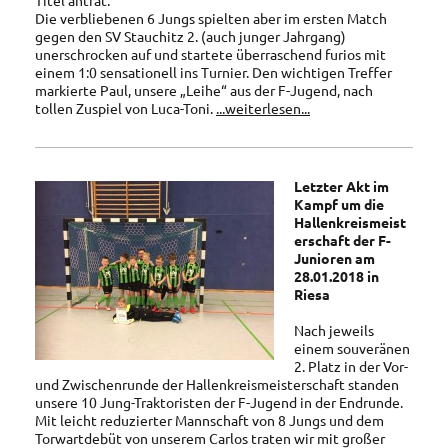
Titel antrat.
Die verbliebenen 6 Jungs spielten aber im ersten Match
gegen den SV Stauchitz 2. (auch junger Jahrgang)
unerschrocken auf und startete überraschend furios mit
einem 1:0 sensationell ins Turnier. Den wichtigen Treffer
markierte Paul, unsere „Leihe“ aus der F-Jugend, nach
tollen Zuspiel von Luca-Toni.
...weiterlesen...
Letzter Akt im
Kampf um die
Hallenkreismeist
erschaft der F-
Junioren am
28.01.2018 in
Riesa
Nach jeweils
einem souveränen
2. Platz in der Vor-
und Zwischenrunde der Hallenkreismeisterschaft standen
unsere 10 Jung-Traktoristen der F-Jugend in der Endrunde.
Mit leicht reduzierter Mannschaft von 8 Jungs und dem
Torwartdebüt von unserem Carlos traten wir mit großer