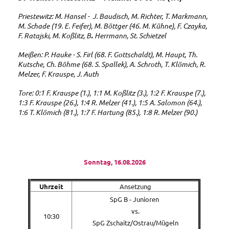
Priestewitz: M. Hansel - J. Baudisch, M. Richter, T. Markmann,
M. Schade (19. E. Feifer), M. Böttger (46. M. Kühne), F. Czayka,
F. Ratajski, M. Koßlitz, B
.
Herrmann, St. Schietzel
Meißen: P. Hauke - S. Firl (68. F. Gottschaldt), M. Haupt, Th.
Kutsche, Ch. Böhme (68. S. Spallek), A. Schroth, T. Klömich, R.
Melzer, F. Krauspe, J. Auth
Tore: 0:1 F. Krauspe (1.), 1:1 M. Koßlitz (3.), 1:2 F. Krauspe (7.),
1:3 F. Krauspe (26.), 1:4 R. Melzer (41.), 1:5 A. Salomon (64.),
1:6 T. Klömich (81.), 1:7 F. Hartung (85.), 1:8 R. Melzer (90.)
Sonntag, 16.08.2026
Uhrzeit
Ansetzung
SpG B - Junioren
vs.
10:30
SpG Zschaitz/Ostrau/Mügeln