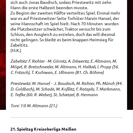
sich auch Jonas Baudisch, sodass Priestewitz mit zehn
Mann die erste Halbzeit beenden musste.
Zu Beginn der zweiten Hälfte verteiltes Spiel. Einmal mehr
war es auf Priestewitzer Seite Torhüter Marvin Hansel, der
seine Mannschaft im Spiel hielt. Nach 70 Minuten wurden
die Platzbesitzer schwächer, Traktor versucht bis zum
Schluss, den Ausgleich zu erzielen, doch das will diesmal
nicht gelingen. So bleibt es beim knappen Heimsieg für
Zabeltitz.
(M.K.)
Zabeltitz: F. Richter - M. Görnitz, A. Däweritz, E. Altmann, M.
Mögel, R. Bretschneider, M. Altmann, H. Halkidi, I. Propp (56.
C. Fritzsch), T. Kschiwan, E. Ullmann (81. Ch. Böhme)
Priestewitz: M. Hansel - J. Baudisch, M. Richter, Ph. Münch (44.
D. Goldbach), M. Schade, M. Koßlitz, F. Ratajski, T. Markmann,
E. Teifke (60. R. Weber), St. Schietzel, B. Hermann
Tore: 1:0 M. Altmann (21.)
21. Spieltag Kreisoberliga Meißen