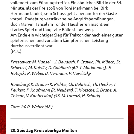
vollendet zum Führungstreffer. Ein ähnliches Bild in der 64.
Minute, als der Freistoß von Toni Markmann bei Birk
Herrmann landet, sein Schuss geht aber am Tor der Gäste
vorbei. Radeburg verstärkt seine Angriffsbemühungen,
doch Marvin Hansel im Tor der Hausherren macht ein
starkes Spiel und fängt alle Bälle sicher weg.
Am Ende ein wichtiger Sieg für Traktor, der nach einer guten
spielerischen und vor allem kämpferischen Leistung
durchaus verdient war.
(M.K.)
Priestewitz: M. Hansel - J. Baudisch, F. Czayka, Ph. Münch, St.
Schietzel, M. Koßlitz, D. Goldbach (60. T. Markmann,), F.
Ratajski, R. Weber, B. Hermann, P. Hawlitzky
Radeburg: K. Drabe - K. Richter, Ch. Behrisch, Th. Henker, T.
Peukert, P. Kaufmann (R. Neubert), T. Klotsche, S. Drabe, A.
Thieme, V. Knobelsdorf (46. M. Lorenz), H. Schurig
Tore: 1:0 R. Weber (48.)
20. Spieltag Kreisoberliga Meißen