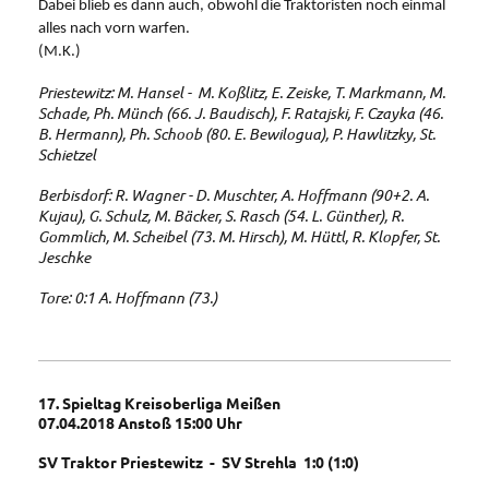
Dabei blieb es dann auch, obwohl die Traktoristen noch einmal
alles nach vorn warfen.
(M.K.)
Priestewitz: M. Hansel - M. Koßlitz, E. Zeiske, T. Markmann, M.
Schade, Ph. Münch (66. J. Baudisch), F. Ratajski, F. Czayka (46.
B. Hermann), Ph. Schoob (80. E. Bewilogua), P. Hawlitzky, St.
Schietzel
Berbisdorf: R. Wagner - D. Muschter, A. Hoffmann (90+2. A.
Kujau), G. Schulz, M. Bäcker, S. Rasch (54. L. Günther), R.
Gommlich, M. Scheibel (73. M. Hirsch), M. Hüttl, R. Klopfer, St.
Jeschke
Tore: 0:1 A. Hoffmann (73.)
17. Spieltag Kreisoberliga Meißen
07.04.2018 Anstoß 15:00 Uhr
SV Traktor Priestewitz - SV Strehla 1:0 (1:0)