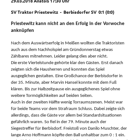
29.03.2018 Anstoß 17:30 Uhr
SV Traktor Priestewitz - Berbisdorfer SV 0:1 (0:0)
Priestewitz kann nicht an den Erfolg in der Vorwoche
anknüpfen
Nach dem Auswärtserfolg in Meißen wollten die Traktoristen
auch aus dem Nachholspiel am Gründonnerstag etwas
Zählbares mitnehmen. Leider gelang dies aber nicht.
Die erste Viertelstunde gehörte klar den Gästen. Erst danach
zeigten sich die Hausherren und konnten das Spiel
ausgeglichen gestalten. Eine Großchance der Berbisdorfer in
der 35. Minute, aber Marvin Hansel konnte mit dem Fuß
klären. Bis zur Halbzeitpause ein ausgeglichenes Spiel ohne
weitere Tormöglichkeiten auf beiden Seiten.
Auch in der zweiten Hälfte wenig Torraumszenen. Meist war
für beide Teams vor dem Strafraum Schluss. Dabei zeigte sich
allerdings, dass die Gäste vor allem bei Standardsituationen
gefährlich waren. So fiel in der 79. Minute auch der
Siegestreffer für Berbisdorf. Freistoß von Danilo Muschter, der
lange Arno Hoffmann köpfte den Ball unhaltbar zum 0 : 1 ein.