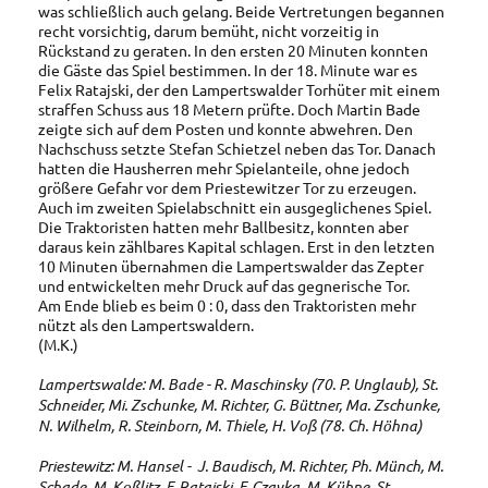
was schließlich auch gelang. Beide Vertretungen begannen
recht vorsichtig, darum bemüht, nicht vorzeitig in
Rückstand zu geraten. In den ersten 20 Minuten konnten
die Gäste das Spiel bestimmen. In der 18. Minute war es
Felix Ratajski, der den Lampertswalder Torhüter mit einem
straffen Schuss aus 18 Metern prüfte. Doch Martin Bade
zeigte sich auf dem Posten und konnte abwehren. Den
Nachschuss setzte Stefan Schietzel neben das Tor. Danach
hatten die Hausherren mehr Spielanteile, ohne jedoch
größere Gefahr vor dem Priestewitzer Tor zu erzeugen.
Auch im zweiten Spielabschnitt ein ausgeglichenes Spiel.
Die Traktoristen hatten mehr Ballbesitz, konnten aber
daraus kein zählbares Kapital schlagen. Erst in den letzten
10 Minuten übernahmen die Lampertswalder das Zepter
und entwickelten mehr Druck auf das gegnerische Tor.
Am Ende blieb es beim 0 : 0, dass den Traktoristen mehr
nützt als den Lampertswaldern.
(M.K.)
Lampertswalde: M. Bade - R. Maschinsky (70. P. Unglaub), St.
Schneider, Mi. Zschunke, M. Richter, G. Büttner, Ma. Zschunke,
N. Wilhelm, R. Steinborn, M. Thiele, H. Voß (78. Ch. Höhna)
Priestewitz: M. Hansel - J. Baudisch, M. Richter, Ph. Münch, M.
Schade, M. Koßlitz, F. Ratajski, F. Czayka, M. Kühne, St.