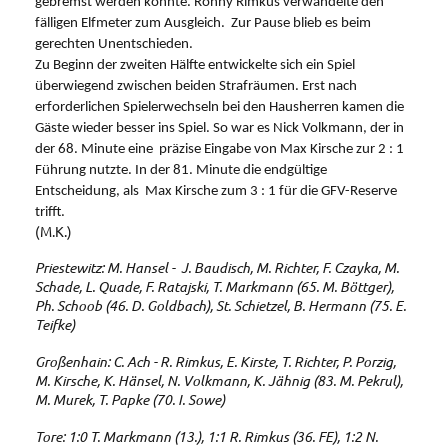
gebremst werden konnte. Ronny Rimkus verwandelte den
fälligen Elfmeter zum Ausgleich. Zur Pause blieb es beim
gerechten Unentschieden.
Zu Beginn der zweiten Hälfte entwickelte sich ein Spiel
überwiegend zwischen beiden Strafräumen. Erst nach
erforderlichen Spielerwechseln bei den Hausherren kamen die
Gäste wieder besser ins Spiel. So war es Nick Volkmann, der in
der 68. Minute eine präzise Eingabe von Max Kirsche zur 2 : 1
Führung nutzte. In der 81. Minute die endgültige
Entscheidung, als Max Kirsche zum 3 : 1 für die GFV-Reserve
trifft.
(M.K.)
Priestewitz: M. Hansel - J. Baudisch, M. Richter, F. Czayka, M.
Schade, L. Quade, F. Ratajski, T. Markmann (65. M. Böttger),
Ph. Schoob (46. D. Goldbach), St. Schietzel, B. Hermann (75. E.
Teifke)
Großenhain: C. Ach - R. Rimkus, E. Kirste, T. Richter, P. Porzig,
M. Kirsche, K. Hänsel, N. Volkmann, K. Jähnig (83. M. Pekrul),
M. Murek, T. Papke (70. I. Sowe)
Tore: 1:0 T. Markmann (13.), 1:1 R. Rimkus (36. FE), 1:2 N.