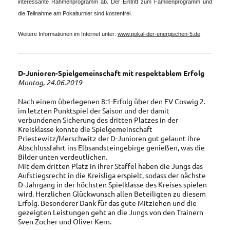
interessante Rahmenprogramm ab. Der Eintritt zum Familienprogramm und
die Teilnahme am Pokalturnier sind kostenfrei.
Weitere Informationen im Internet unter:
www.pokal-der-energischen-5.de
.
D-Junioren-Spielgemeinschaft mit respektablem Erfolg
Montag, 24.06.2019
Nach einem überlegenen 8:1-Erfolg über den FV Coswig 2.
im letzten Punktspiel der Saison und der damit
verbundenen Sicherung des dritten Platzes in der
Kreisklasse konnte die Spielgemeinschaft
Priestewitz/Merschwitz der D-Junioren gut gelaunt ihre
Abschlussfahrt ins Elbsandsteingebirge genießen, was die
Bilder unten verdeutlichen.
Mit dem dritten Platz in ihrer Staffel haben die Jungs das
Aufstiegsrecht in die Kreisliga erspielt, sodass der nächste
D-Jahrgang in der höchsten Spielklasse des Kreises spielen
wird. Herzlichen Glückwunsch allen Beteiligten zu diesem
Erfolg. Besonderer Dank für das gute Mitziehen und die
gezeigten Leistungen geht an die Jungs von den Trainern
Sven Zocher und Oliver Kern.