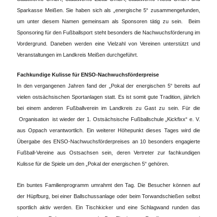
Sparkasse Meißen. Sie haben sich als „energische 5“ zusammengefunden,
um unter diesem Namen gemeinsam als Sponsoren tätig zu sein. Beim
Sponsoring für den Fußballsport steht besonders die Nachwuchsförderung im
Vordergrund. Daneben werden eine Vielzahl von Vereinen unterstützt und
Veranstaltungen im Landkreis Meißen durchgeführt.
Fachkundige Kulisse für ENSO-Nachwuchsförderpreise
In den vergangenen Jahren fand der „Pokal der energischen 5“ bereits auf
vielen ostsächsischen Sportanlagen statt. Es ist somit gute Tradition, jährlich
bei einem anderen Fußballverein im Landkreis zu Gast zu sein. Für die
Organisation ist wieder der 1. Ostsächsische Fußballschule „Kickfixx“ e. V.
aus Oppach verantwortlich. Ein weiterer Höhepunkt dieses Tages wird die
Übergabe des ENSO-Nachwuchsförderpreises an 10 besonders engagierte
Fußball-Vereine aus Ostsachsen sein, deren Vertreter zur fachkundigen
Kulisse für die Spiele um den „Pokal der energischen 5“ gehören.
Ein buntes Familienprogramm umrahmt den Tag. Die Besucher können auf
der Hüpfburg, bei einer Ballschussanlage oder beim Torwandschießen selbst
sportlich aktiv werden. Ein Tischkicker und eine Schlagwand runden das