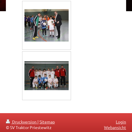
Druckversion
|
Sitemap
Login
© SV Traktor Priestewitz
Webansicht