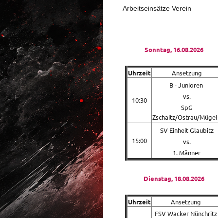
Arbeitseinsätze Verein
Sonntag, 16.08.2026
Uhrzeit
Ansetzung
B - Junioren
vs.
10:30
SpG
Zschaitz/Ostrau/Mügel
SV Einheit Glaubitz
15:00
vs.
1. Männer
Dienstag, 18.08.2026
Uhrzeit
Ansetzung
FSV Wacker Nünchritz