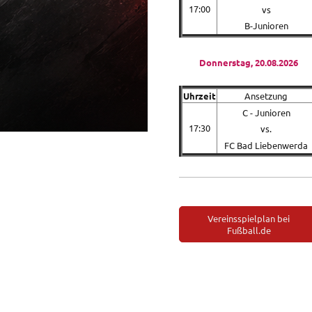
17:00
vs
B-Junioren
Donnerstag, 20.08.2026
Uhrzeit
Ansetzung
C - Junioren
17:30
vs.
FC Bad Liebenwerda
Vereinsspielplan bei
Fußball.de